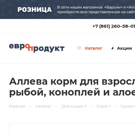
+7 (861) 260‒58‒0
Каталог
Акции
Аллева корм для взрос
рыбой, коноплей и ало
—
—
—
—
Главная
Каталог
Для кошек
Корм
Сухие 