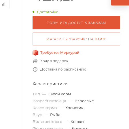
Достаточно
ПОЛУЧИТЬ ДОСТУП К ЗАКАЗАМ
МАГАЗИНЫ "БАРСИК" НА КАРТЕ
Требуется Меркурий
Хочу в подарок
Доставка по расписанию
Характеристики
Тип
—
Сухой корм
Возраст питомца
—
Взрослые
Класс корма
—
Холистик
Вкус
—
Рыба
Вид животного
—
Кошки
Форма выпуска
—
Крокеты