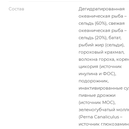
Состав
Дегидратированная
океаническая рыба –
сельдь (60%), свежая
океаническая рыба –
сельдь (20%), батат,
рыбий жир (сельди),
гороховый крахмал,
волокна гороха, коре
цикория (источник
инулина и ФОС),
подорожник,
инактивированные су
пивные дрожжи
(источник МОС),
зеленогубчатый молл
(Perna Canaliculus –
источник глюкозамина