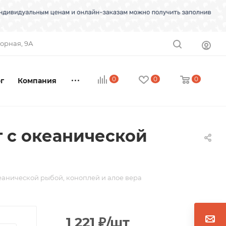
торная, 9А
0
0
0
г
Компания
г с океанической
кеанической рыбой, коноплей и алое вера
1 221
₽
/шт