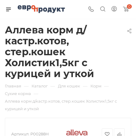
0
Аллева корм д/
кастр.котов,
стер.кошек
Холистик1,5кг с
курицей и уткой
—
—
—
—
Главная
Каталог
Для кошек
Корм
—
Сухие корма
Аллева корм д/кастр.котов, стер.кошек Холистик1,5кг с
курицей и уткой
Артикул:
P00288H