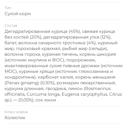
Тип
Сухой корм
Состав
Дегидратированная курица (45%), свежая курица
без костей (20%), дегидратированная утка (12%),
батат, волокна сахарного тростника (4%), куриный
жир, гороховый крахмал, рыбий жир (сельди),
волокна гороха, куриная печень, корень цикория
(источник инулина и ФОС), подорожник,
инактивированные сухие пивные дрожжи (источник
МОС), куриные хрящи (источник глюкозамина и
хондроитина), карбонат калия, корень женьшеня
(Panax ginseng) (0,10%), розмарин лекарственный,
куркума длинная, гвоздика, лимон (Rosmarinus
officinalis, Curcuma longa, Eugenia caryophyllus, Citrus
sp.) — (0,05%), сок юкки
Класс корма
Холистик