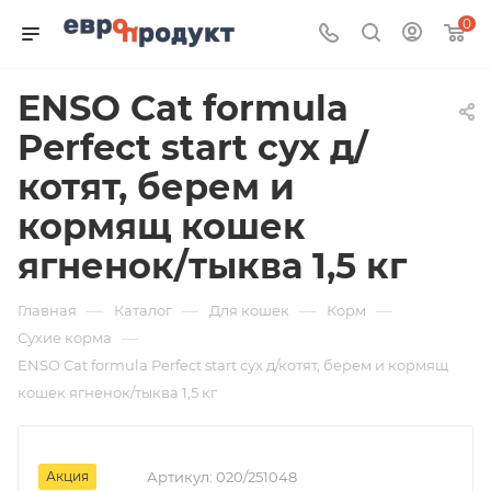
0
ENSO Cat formula
Perfect start сух д/
котят, берем и
кормящ кошек
ягненок/тыква 1,5 кг
—
—
—
—
Главная
Каталог
Для кошек
Корм
—
Сухие корма
ENSO Cat formula Perfect start сух д/котят, берем и кормящ
кошек ягненок/тыква 1,5 кг
Акция
Артикул:
020/251048