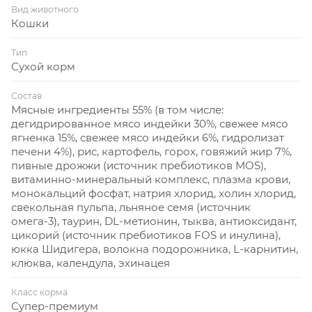
Вид животного
Кошки
Тип
Сухой корм
Состав
Мясные ингредиенты 55% (в том числе:
дегидрированное мясо индейки 30%, свежее мясо
ягненка 15%, свежее мясо индейки 6%, гидролизат
печени 4%), рис, картофель, горох, говяжий жир 7%,
пивные дрожжи (источник пребиотиков MOS),
витаминно-минеральный комплекс, плазма крови,
монокальций фосфат, натрия хлорид, холин хлорид,
свекольная пульпа, льняное семя (источник
омега-3), таурин, DL-метионин, тыква, антиоксидант,
цикорий (источник пребиотиков FOS и инулина),
юкка Шидигера, волокна подорожника, L-карнитин,
клюква, календула, эхинацея
Класс корма
Супер-премиум