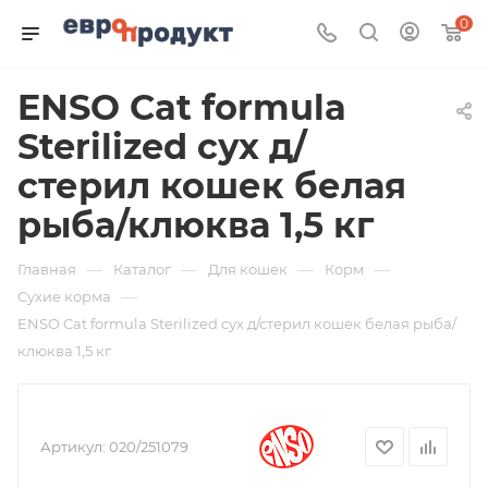
0
ENSO Cat formula
Sterilized сух д/
стерил кошек белая
рыба/клюква 1,5 кг
—
—
—
—
Главная
Каталог
Для кошек
Корм
—
Сухие корма
ENSO Cat formula Sterilized сух д/стерил кошек белая рыба/
клюква 1,5 кг
Артикул:
020/251079