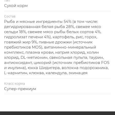
Тип
Сухой корм
Состав
Рыба и мясные ингредиенты 54% (в том числе:
дегидрированная белая рыба 28%, свежее мясо
сельди 18%, свежее мясо рыбы белых сортов 4%,
гидролизат печени 4%), картофель, рис, горох,
говяжий жир 9%, пивные дрожжи (источник
пребиотиков MOS), витаминно-минеральный
комплекс, плазма крови, натрия хлорид, холин
хлорид, DL-метионин, свекольная пульпа, таурин,
антиоксидант, цикорий (источник пребиотиков FOS
и инулина), юкка Шидигера, волокна подорожника,
L-карнитин, клюква, календула, эхинацея
Класс корма
Супер-премиум