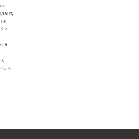
па,
идант,
ник
S и
кна
-
а,
ацея,