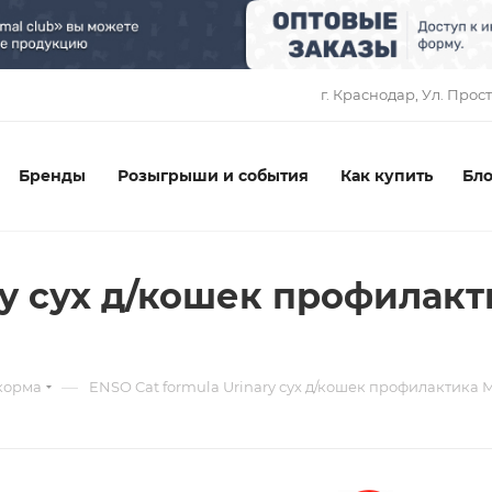
1
г. Краснодар, ​Ул. Прос
Бренды
Розыгрыши и события
Как купить
Бло
ry сух д/кошек профилакт
—
корма
ENSO Cat formula Urinary сух д/кошек профилактика 