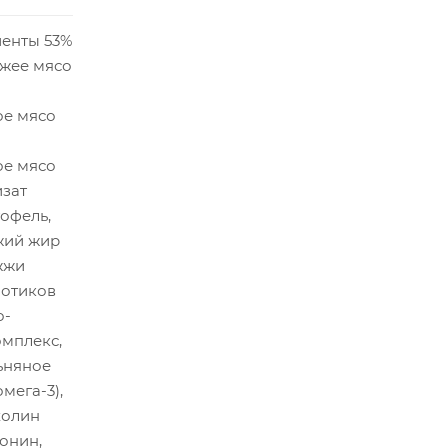
енты 53%
ежее мясо
ое мясо
ое мясо
изат
тофель,
яжий жир
жжи
иотиков
о-
мплекс,
ьняное
мега-3),
холин
онин,