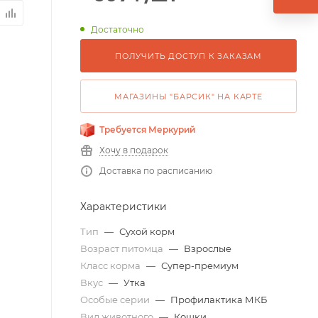
Достаточно
ПОЛУЧИТЬ ДОСТУП К ЗАКАЗАМ
МАГАЗИНЫ "БАРСИК" НА КАРТЕ
Требуется Меркурий
Хочу в подарок
Доставка по расписанию
Характеристики
Тип
—
Сухой корм
Возраст питомца
—
Взрослые
Класс корма
—
Супер-премиум
Вкус
—
Утка
Особые серии
—
Профилактика МКБ
Вид животного
—
Кошки