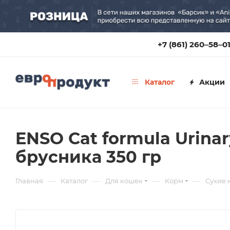
+7 (861) 260‒58‒0
Каталог
Акции
ENSO Cat formula Urina
брусника 350 гр
—
—
—
—
Главная
Каталог
Для кошек
Корм
Сухие 