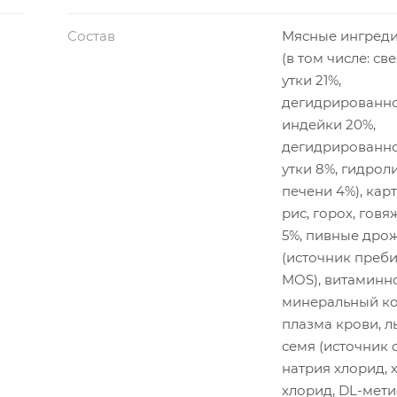
Состав
Мясные ингреди
(в том числе: св
утки 21%,
дегидрированн
индейки 20%,
дегидрированн
утки 8%, гидрол
печени 4%), кар
рис, горох, гов
5%, пивные дро
(источник преб
MOS), витаминн
минеральный ко
плазма крови, л
семя (источник о
натрия хлорид, 
хлорид, DL-мети