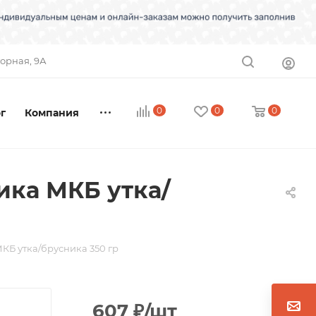
торная, 9А
0
0
0
г
Компания
ика МКБ утка/
МКБ утка/брусника 350 гр
607
₽
/шт