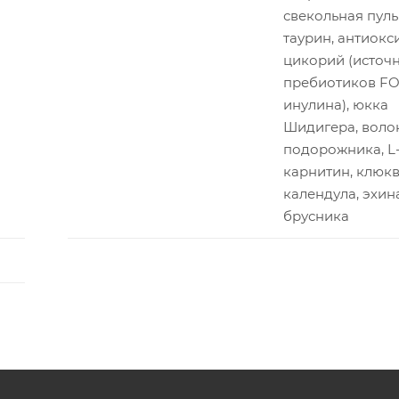
свекольная пуль
таурин, антиокс
цикорий (источ
пребиотиков FO
инулина), юкка
Шидигера, воло
подорожника, L
карнитин, клюкв
календула, эхин
брусника