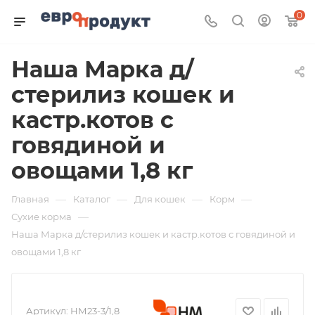
0
Наша Марка д/
стерилиз кошек и
кастр.котов с
говядиной и
овощами 1,8 кг
—
—
—
—
Главная
Каталог
Для кошек
Корм
—
Сухие корма
Наша Марка д/стерилиз кошек и кастр.котов с говядиной и
овощами 1,8 кг
Артикул:
НМ23-3/1,8