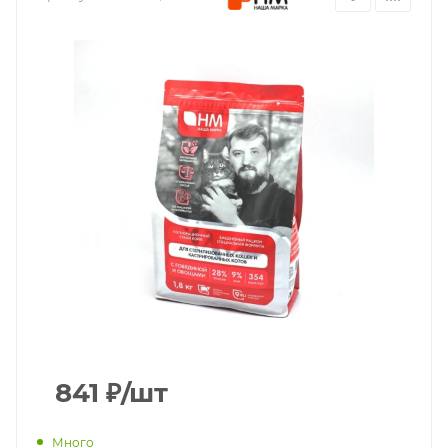
841
₽
/шт
Много