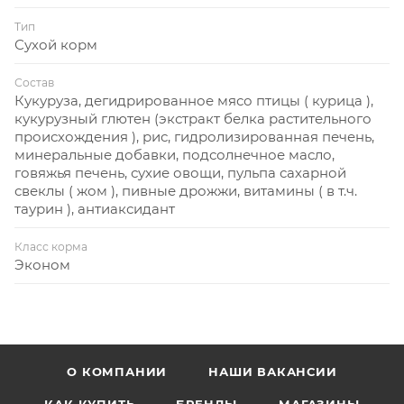
Тип
Сухой корм
Состав
Кукуруза, дегидрированное мясо птицы ( курица ),
кукурузный глютен (экстракт белка растительного
происхождения ), рис, гидролизированная печень,
минеральные добавки, подсолнечное масло,
говяжья печень, сухие овощи, пульпа сахарной
свеклы ( жом ), пивные дрожжи, витамины ( в т.ч.
таурин ), антиаксидант
Класс корма
Эконом
О КОМПАНИИ
НАШИ ВАКАНСИИ