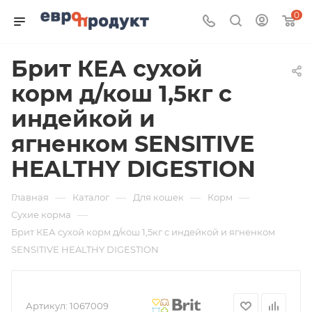
0
Брит КЕА сухой
корм д/кош 1,5кг с
индейкой и
ягненком SENSITIVE
HEALTHY DIGESTION
—
—
—
—
Главная
Каталог
Для кошек
Корм
—
Сухие корма
Брит КЕА сухой корм д/кош 1,5кг с индейкой и ягненком
SENSITIVE HEALTHY DIGESTION
Артикул:
1067009