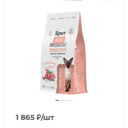
1 865
₽
/шт