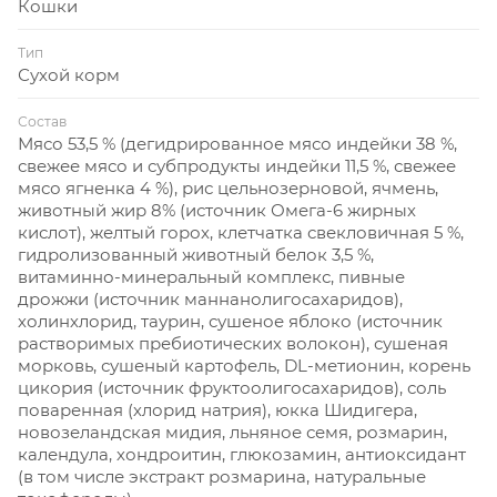
Кошки
Тип
Сухой корм
Состав
Мясо 53,5 % (дегидрированное мясо индейки 38 %,
свежее мясо и субпродукты индейки 11,5 %, свежее
мясо ягненка 4 %), рис цельнозерновой, ячмень,
животный жир 8% (источник Омега-6 жирных
кислот), желтый горох, клетчатка свекловичная 5 %,
гидролизованный животный белок 3,5 %,
витаминно-минеральный комплекс, пивные
дрожжи (источник маннанолигосахаридов),
холинхлорид, таурин, сушеное яблоко (источник
растворимых пребиотических волокон), сушеная
морковь, сушеный картофель, DL-метионин, корень
цикория (источник фруктоолигосахаридов), соль
поваренная (хлорид натрия), юкка Шидигера,
новозеландская мидия, льняное семя, розмарин,
календула, хондроитин, глюкозамин, антиоксидант
(в том числе экстракт розмарина, натуральные