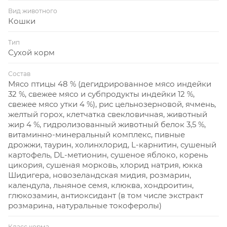
Вид животного
Кошки
Тип
Сухой корм
Состав
Мясо птицы 48 % (дегидрированное мясо индейки
32 %, свежее мясо и субпродукты индейки 12 %,
свежее мясо утки 4 %), рис цельнозерновой, ячмень,
желтый горох, клетчатка свекловичная, животный
жир 4 %, гидролизованный животный белок 3,5 %,
витаминно-минеральный комплекс, пивные
дрожжи, таурин, холинхлорид, L-карнитин, сушеный
картофель, DL-метионин, сушеное яблоко, корень
цикория, сушеная морковь, хлорид натрия, юкка
Шидигера, новозеландская мидия, розмарин,
календула, льняное семя, клюква, хондроитин,
глюкозамин, антиоксидант (в том числе экстракт
розмарина, натуральные токоферолы)
Класс корма