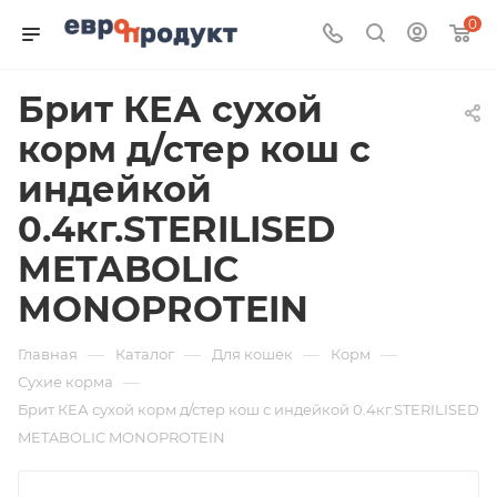
0
Брит КЕА сухой
корм д/стер кош с
индейкой
0.4кг.STERILISED
METABOLIC
MONOPROTEIN
—
—
—
—
Главная
Каталог
Для кошек
Корм
—
Сухие корма
Брит КЕА сухой корм д/стер кош с индейкой 0.4кг.STERILISED
METABOLIC MONOPROTEIN