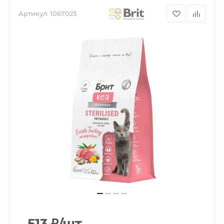
Артикул:
1067023
513
₽
/шт