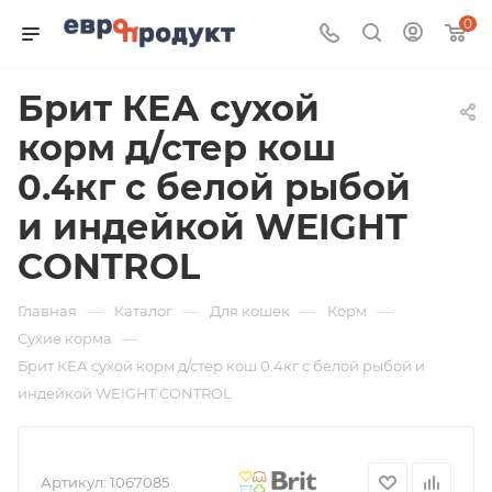
0
Брит КЕА сухой
корм д/стер кош
0.4кг с белой рыбой
и индейкой WEIGHT
CONTROL
—
—
—
—
Главная
Каталог
Для кошек
Корм
—
Сухие корма
Брит КЕА сухой корм д/стер кош 0.4кг с белой рыбой и
индейкой WEIGHT CONTROL
Артикул:
1067085