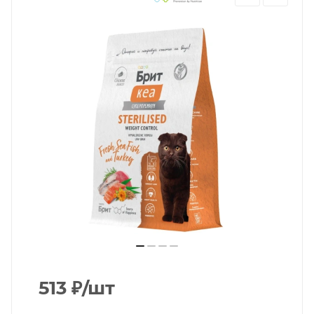
513
₽
/шт