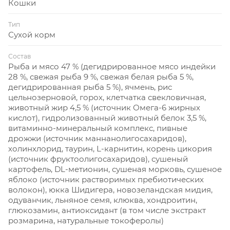
Кошки
Тип
Сухой корм
Состав
Рыба и мясо 47 % (дегидрированное мясо индейки
28 %, свежая рыба 9 %, свежая белая рыба 5 %,
дегидрированная рыба 5 %), ячмень, рис
цельнозерновой, горох, клетчатка свекловичная,
животный жир 4,5 % (источник Омега-6 жирных
кислот), гидролизованный животный белок 3,5 %,
витаминно-минеральный комплекс, пивные
дрожжи (источник маннанолигосахаридов),
холинхлорид, таурин, L-карнитин, корень цикория
(источник фруктоолигосахаридов), сушеный
картофель, DL-метионин, сушеная морковь, сушеное
яблоко (источник растворимых пребиотических
волокон), юкка Шидигера, новозеландская мидия,
одуванчик, льняное семя, клюква, хондроитин,
глюкозамин, антиоксидант (в том числе экстракт
розмарина, натуральные токоферолы)