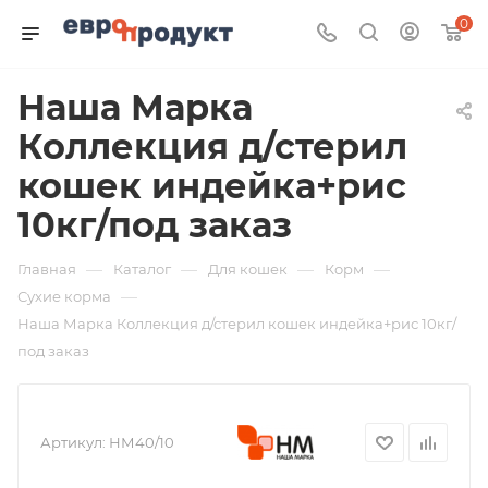
0
Наша Марка
Коллекция д/стерил
кошек индейка+рис
10кг/под заказ
—
—
—
—
Главная
Каталог
Для кошек
Корм
—
Сухие корма
Наша Марка Коллекция д/стерил кошек индейка+рис 10кг/
под заказ
Артикул:
НМ40/10