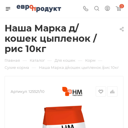
0
Наша Марка д/
кошек цыпленок /
рис 10кг
—
—
—
—
Главная
Каталог
Для кошек
Корм
—
Сухие корма
Наша Марка д/кошек цыпленок /рис 10кг
Артикул:
125521/10