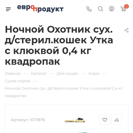
0
Ночной Охотник сух.
д/стерил.кошек Утка
с клюквой 0,4 кг
квадропак
—
—
—
—
Главная
Каталог
Для кошек
Корм
—
Сухие корма
Ночной Охотник сух. д/стерил.кошек Утка с клюквой 0,4 кг
квадропак
Артикул:
1017876