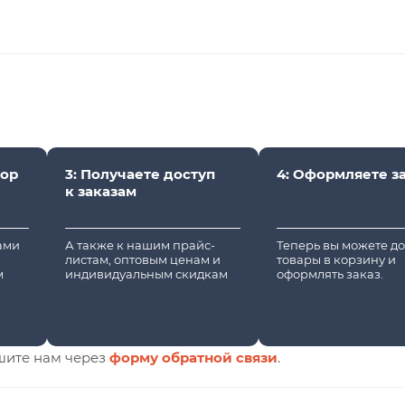
вор
3: Получаете доступ
4: Оформляете з
к заказам
вами
А также к нашим прайс-
Теперь вы можете д
листам, оптовым ценам и
товары в корзину и
м
индивидуальным скидкам
оформлять заказ.
шите нам через
форму обратной связи
.