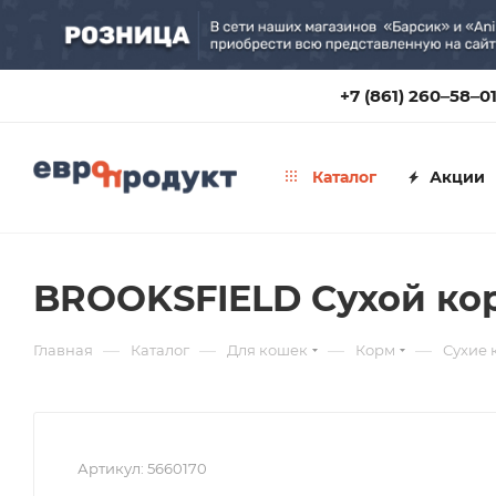
+7 (861) 260‒58‒0
Каталог
Акции
BROOKSFIELD Сухой кор
—
—
—
—
Главная
Каталог
Для кошек
Корм
Сухие 
Артикул:
5660170