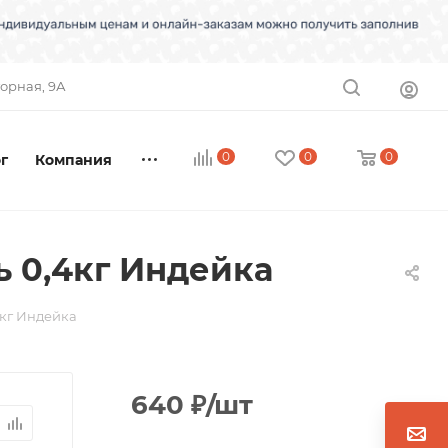
торная, 9А
0
0
0
г
Компания
 0,4кг Индейка
4кг Индейка
640
₽
/шт