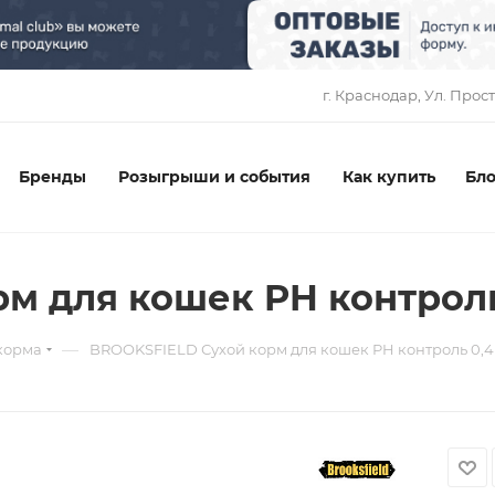
1
г. Краснодар, ​Ул. Прос
Бренды
Розыгрыши и события
Как купить
Бло
м для кошек PH контроль
—
корма
BROOKSFIELD Сухой корм для кошек PH контроль 0,