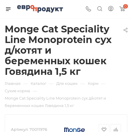
0
Monge Cat Speciality
Line Monoprotein сух
д/котят и
беременных кошек
Говядина 1,5 кг
—
—
—
—
Главная
Каталог
Для кошек
Корм
—
Сухие корма
Monge Cat Speciality Line Monoprotein сух д/котят и
беременных кошек Говядина 1,5 кг
Артикул:
70011976