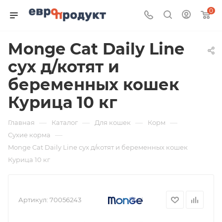
0
Monge Cat Daily Line
сух д/котят и
беременных кошек
Курица 10 кг
—
—
—
—
Главная
Каталог
Для кошек
Корм
—
Сухие корма
Monge Cat Daily Line сух д/котят и беременных кошек
Курица 10 кг
Артикул:
70056243