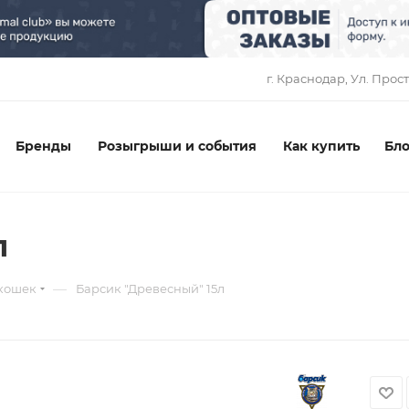
1
г. Краснодар, ​Ул. Прос
Бренды
Розыгрыши и события
Как купить
Бло
л
—
 кошек
Барсик "Древесный" 15л