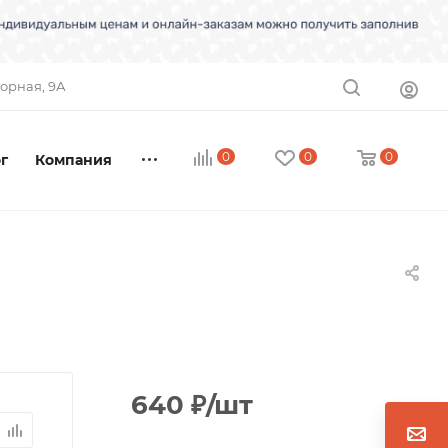
торная, 9А
0
0
0
г
Компания
640
₽
/шт