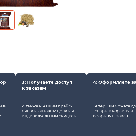
вор
3: Получаете доступ
4: Оформляете з
к заказам
вами
А также к нашим прайс-
Теперь вы можете д
листам, оптовым ценам и
товары в корзину и
м
индивидуальным скидкам
оформлять заказ.