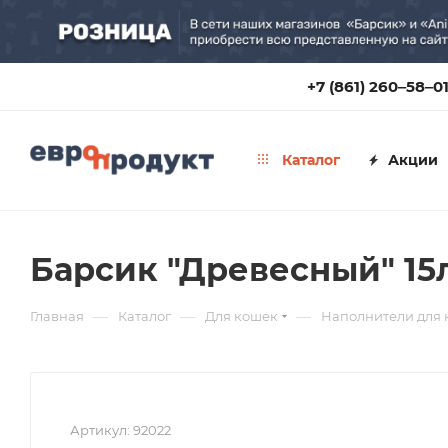
+7 (861) 260‒58‒0
Каталог
Акции
Барсик "Древесный" 15
—
—
—
Главная
Каталог
Для кошек
Наполнители для
Артикул:
92022