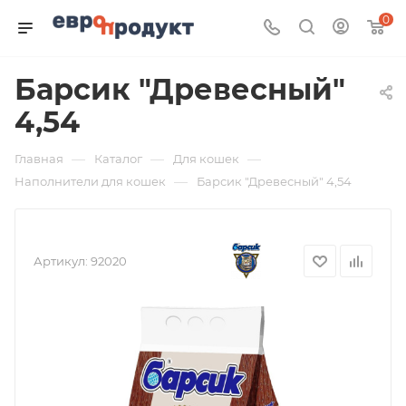
0
Барсик "Древесный"
4,54
—
—
—
Главная
Каталог
Для кошек
—
Наполнители для кошек
Барсик "Древесный" 4,54
Артикул:
92020