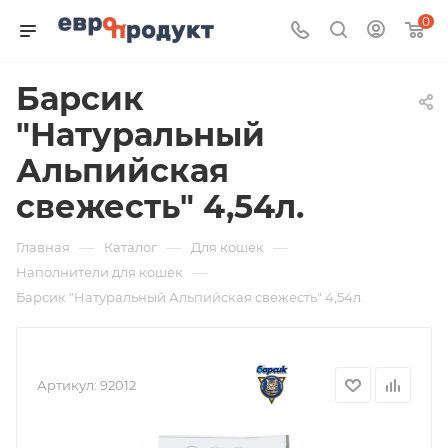
0
Барсик
"Натуральный
Альпийская
свежесть" 4,54л.
—
—
—
Главная
Каталог
Для кошек
—
Наполнители для кошек
Барсик "Натуральный Альпийская свежесть" 4,54л.
Артикул:
92012