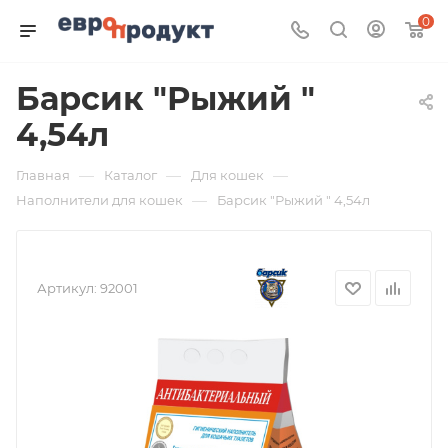
0
Барсик "Рыжий "
4,54л
—
—
—
Главная
Каталог
Для кошек
—
Наполнители для кошек
Барсик "Рыжий " 4,54л
Артикул:
92001