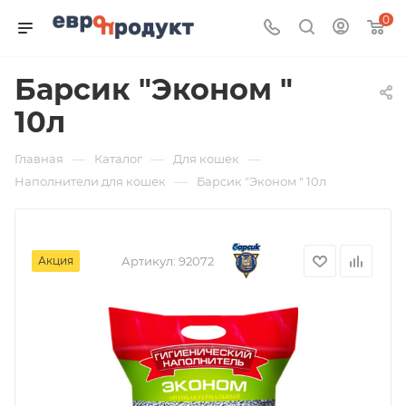
0
Барсик "Эконом "
10л
—
—
—
Главная
Каталог
Для кошек
—
Наполнители для кошек
Барсик "Эконом " 10л
Акция
Артикул:
92072