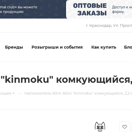
1
г. Краснодар, ​Ул. Прос
Бренды
Розыгрыши и события
Как купить
Бло
"kinmoku" комкующийся, 2
—
 кошек
Наполнитель ASHi ASHi "kinmoku" комкующийся, 2,2 кг