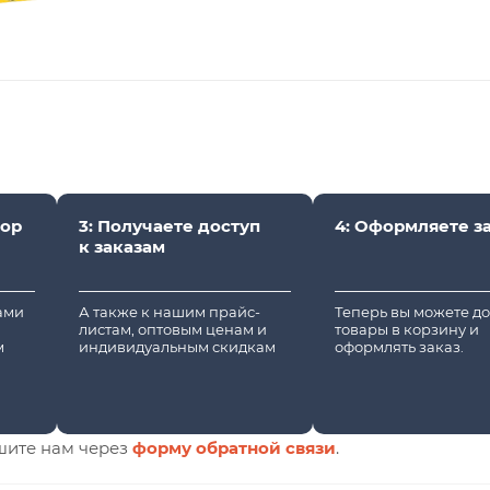
вор
3: Получаете доступ
4: Оформляете з
к заказам
вами
А также к нашим прайс-
Теперь вы можете д
листам, оптовым ценам и
товары в корзину и
м
индивидуальным скидкам
оформлять заказ.
шите нам через
форму обратной связи
.