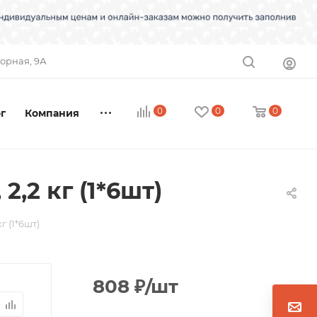
торная, 9А
0
0
0
г
Компания
,2 кг (1*6шт)
 (1*6шт)
808
₽
/шт