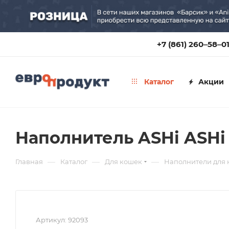
+7 (861) 260‒58‒0
Каталог
Акции
Наполнитель ASHi ASHi 
—
—
—
Главная
Каталог
Для кошек
Наполнители для
Артикул:
92093