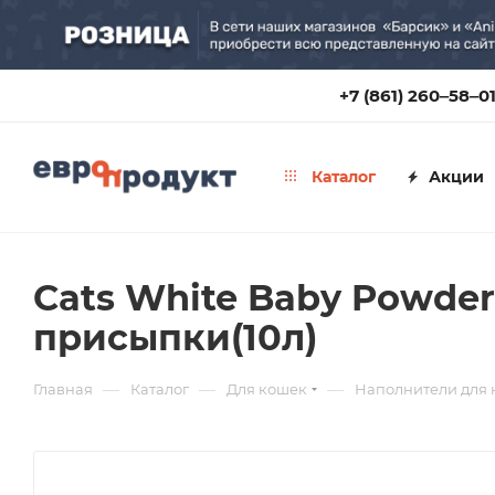
+7 (861) 260‒58‒0
Каталог
Акции
Cats White Baby Powde
присыпки(10л)
—
—
—
Главная
Каталог
Для кошек
Наполнители для