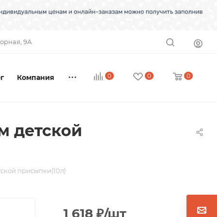
торная, 9А
0
0
0
г
Компания
м детской
тской присыпки(10л)
1 618
₽
/шт