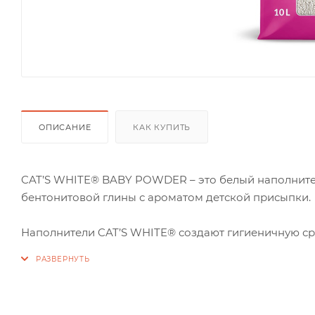
ОПИСАНИЕ
КАК КУПИТЬ
CAT’S WHITE® BABY POWDER – это белый наполнител
бентонитовой глины с ароматом детской присыпки.
Наполнители CAT’S WHITE® создают гигиеничную ср
Высокая абсорбирующая способность до 300% и мгн
только быстро и надежно запирать неприятные запа
удерживают влагу, не крошатся и легко удаляются из