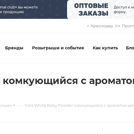
1
г. Краснодар, ​Ул. Прос
Бренды
Розыгрыши и события
Как купить
Бло
r комкующийся с аромато
—
 кошек
Cats White Baby Powder комкующийся с ароматом де