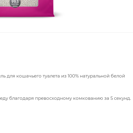
ь для кошачьего туалета из 100% натуральной белой
еду благодаря превосходному комкованию за 5 секунд.
овенное образование плотного комка за 5 секунд позв
хи, но и сохранять наполнитель чистым. Плотные комки
 лотка, поэтому полная замена наполнителя не требуется