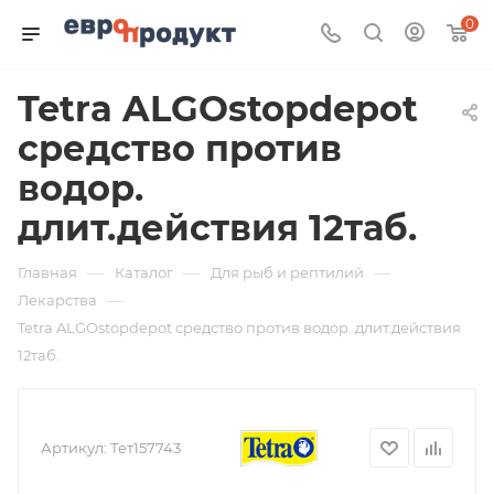
0
Tetra ALGOstopdepot
средство против
водор.
длит.действия 12таб.
—
—
—
Главная
Каталог
Для рыб и рептилий
—
Лекарства
Tetra ALGOstopdepot средство против водор. длит.действия
12таб.
Артикул:
Тет157743