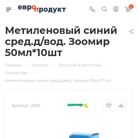
0
Метиленовый синий
сред.д/вод. Зоомир
50мл*10шт
—
—
—
Главная
Каталог
Для рыб и рептилий
—
Лекарства
Метиленовый синий сред.д/вод. Зоомир 50мл*10шт
Артикул:
2590