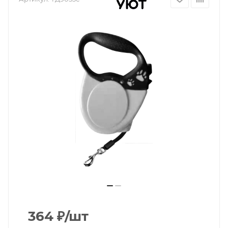
364
₽
/шт