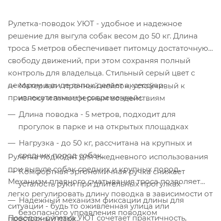
Рулетка-поводок УЮТ - удобное и надежное
решение для выгула собак весом до 50 кг. Длина
троса 5 метров обеспечивает питомцу достаточную
свободу движений, при этом сохраняя полный
контроль для владельца. Стильный серый цвет с
декором в виде лапок делает аксессуар
Материал - прочный нейлон, устойчивый к
привлекательным и современным.
износу и атмосферным воздействиям
Длина поводка - 5 метров, подходит для
прогулок в парке и на открытых площадках
Нагрузка - до 50 кг, рассчитана на крупных и
средних пород собак
Рулетка подходит для ежедневного использования
при выгуле собак средних и крупных пород.
Комфортная эргономичная ручка снижает
Механизм плавного сматывания троса позволяет
усталость руки при длительных прогулках
легко регулировать длину поводка в зависимости от
Надежный механизм фиксации длины для
ситуации - будь то оживленная улица или
безопасного управления поводком
Поводок-рулетка УЮТ сочетает практичность,
просторный парк.