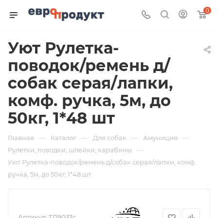
0
Уют Рулетка-
поводок/ремень д/
собак серая/лапки,
комф. ручка, 5м, до
50кг, 1*48 шт
—
—
—
—
Главная
Каталог
Для собак
Амуниция
—
Рулетки, поводки, шлейки, карабины
Уют Рулетка-поводок/ремень д/собак серая/лапки, комф.
ручка, 5м, до 50кг, 1*48 шт
Артикул:
ТД9033с