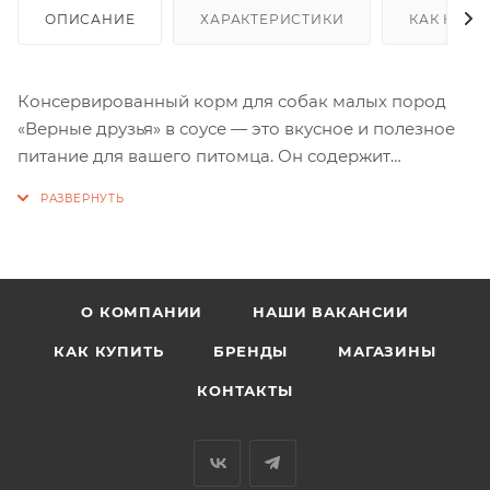
ОПИСАНИЕ
ХАРАКТЕРИСТИКИ
КАК КУПИ
Консервированный корм для собак малых пород
«Верные друзья» в соусе — это вкусное и полезное
питание для вашего питомца. Он содержит
натуральные ингредиенты, такие как мясо и
субпродукты, а также злаки, растительное масло и
витамины. Корм обогащён кальцием для
укрепления костей и суставов, а также железом для
поддержания здоровья. Удобная упаковка весом 415
О КОМПАНИИ
НАШИ ВАКАНСИИ
грамм позволяет контролировать порции и
сохранять свежесть продукта до следующего
КАК КУПИТЬ
БРЕНДЫ
МАГАЗИНЫ
кормления.
КОНТАКТЫ