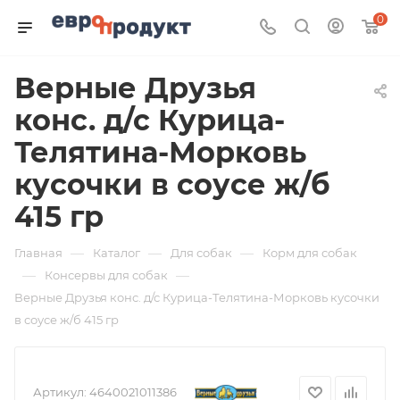
0
Верные Друзья
конс. д/с Курица-
Телятина-Морковь
кусочки в соусе ж/б
415 гр
—
—
—
Главная
Каталог
Для собак
Корм для собак
—
—
Консервы для собак
Верные Друзья конс. д/с Курица-Телятина-Морковь кусочки
в соусе ж/б 415 гр
Артикул:
4640021011386