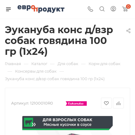
0
Эукануба конс д/взр
собак говядина 100
гр (1х24)
—
—
—
Главная
Каталог
Для собак
Корм для собак
—
—
Консервы для собак
Эукануба конс д/взр собак говядина 100 гр (1х24)
Артикул:
12100010R0