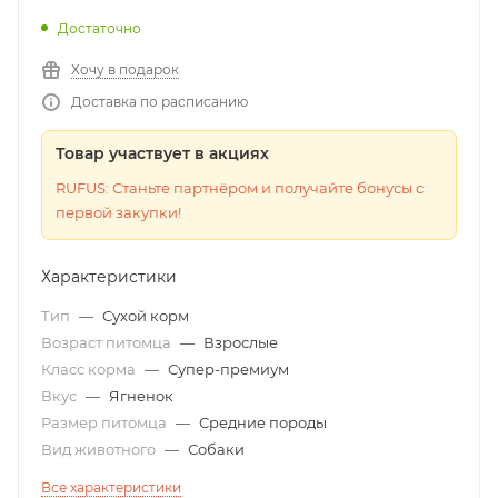
Достаточно
Хочу в подарок
Доставка по расписанию
Товар участвует в акциях
RUFUS: Станьте партнёром и получайте бонусы с
первой закупки!
Характеристики
Тип
—
Сухой корм
Возраст питомца
—
Взрослые
Класс корма
—
Супер-премиум
Вкус
—
Ягненок
Размер питомца
—
Средние породы
Вид животного
—
Собаки
Все характеристики