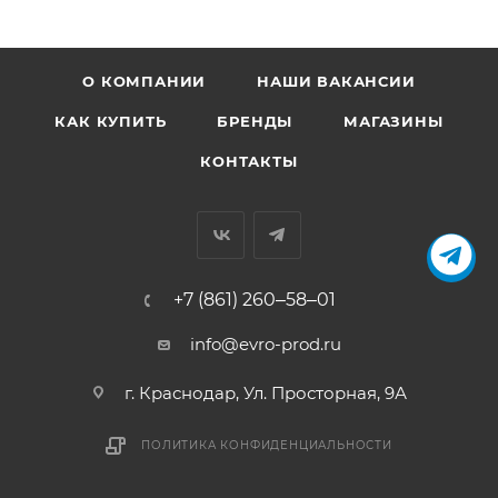
Сохранено с помощью экстракта розмарина,
смесью природных токоферолов (экстрактами
растительных масел, источниками натурального
О КОМПАНИИ
НАШИ ВАКАНСИИ
витамина Е)
КАК КУПИТЬ
БРЕНДЫ
МАГАЗИНЫ
Пищевая ценность:
КОНТАКТЫ
протеин – 25%
жир – 14%
клетчатка – 2.7%
+7 (861) 260‒58‒01
зола – 6.5%
info@evro-prod.ru
кальций – 1.3%
г. Краснодар, ​Ул. Просторная, 9А
фосфор – 1.1%
калий – 0.4%
ПОЛИТИКА КОНФИДЕНЦИАЛЬНОСТИ
натрий – 0.4%