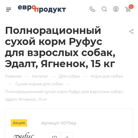
0
Полнорационный
сухой корм Руфус
для взрослых собак,
Эдалт, Ягненок, 15 кг
—
—
—
Главная
Каталог
Для собак
Корм для собак
—
—
Сухие корма для собак
Полнорационный сухой корм Руфус для взрослых собак,
Эдалт, Ягненок, 15 кг
Акция
Артикул:
00754р