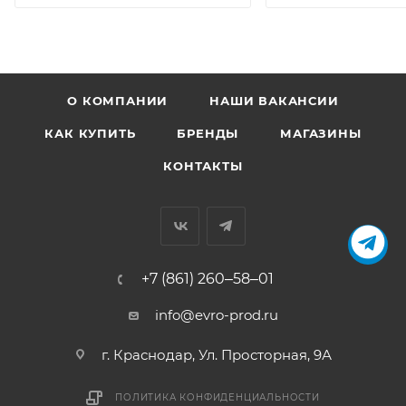
52 мг, безводный йодат кальция – 2.3 мг, пентагидрат
сульфата меди – 3.8 мг, марганец сульфат
моногидрат – 14 мг, сульфат цинка моногидрат – 120
мг, селенит натрия – 0.2 мг, L-карнитин – 100 мг.
О КОМПАНИИ
НАШИ ВАКАНСИИ
КАК КУПИТЬ
БРЕНДЫ
МАГАЗИНЫ
КОНТАКТЫ
+7 (861) 260‒58‒01
info@evro-prod.ru
г. Краснодар, ​Ул. Просторная, 9А
ПОЛИТИКА КОНФИДЕНЦИАЛЬНОСТИ