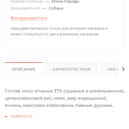
Размер питомца
—
Мини породы
Вид животного
—
Собаки
Все характеристики
Цена действительна только для интернет-магазина и
может отличаться от цен в розничных магазинах
ОПИСАНИЕ
ХАРАКТЕРИСТИКИ
КАК КУПИ
Состав: мясо ягненка 37% (сушеное и измельченное),
цельнозерновой рис, маис, жир индюшиный,
ячмень, маисовая клейковина, пивные дрожжи
(источник бета-глюканов), сушеная мякоть свеклы,
семя льнa, белки животного происхождения (бычки,
треска, анчоус, килька), витаминно-минеральный