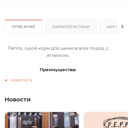
ОПИСАНИЕ
ХАРАКТЕРИСТИКИ
КАК КУПИ
Пеппо, сухой корм для щенков всех пород, с
ягненком.
Преимущества:
Энергия роста: Правильный баланс белков и
жиров гарантирует здоровое развитие вашего
питомца.
Новости
Высокая усвояемость: Мясо индейки и ягненка
хорошо усваивается и обеспечивает легкий
переход к твердой пище, что очень важно для