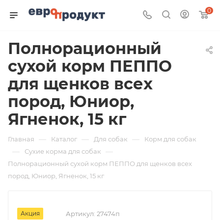
0
Полнорационный
сухой корм ПЕППО
для щенков всех
пород, Юниор,
Ягненок, 15 кг
—
—
—
Главная
Каталог
Для собак
Корм для собак
—
—
Сухие корма для собак
Полнорационный сухой корм ПЕППО для щенков всех
пород, Юниор, Ягненок, 15 кг
Акция
Артикул:
27474п