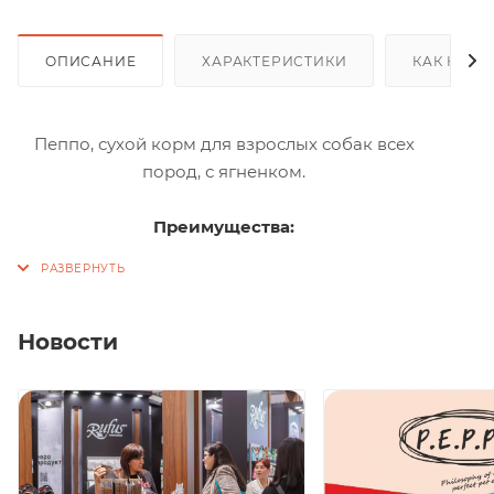
ОПИСАНИЕ
ХАРАКТЕРИСТИКИ
КАК КУПИ
Пеппо, сухой корм для взрослых собак всех
пород, с ягненком.
Преимущества:
Пребиотики: Природные пребиотики, такие как
Юкка Шидигера и цикорий, поддерживают
необходимый баланс микрофлоры кишечника и
Новости
обеспечивают формирование правильного стула.
Высокая усвояемость: Тщательный отбор
ингредиентов обеспечивает хорошую
поедаемость и высокую усвояемость. Морковь и
цукини (натуральные источники клетчатки)