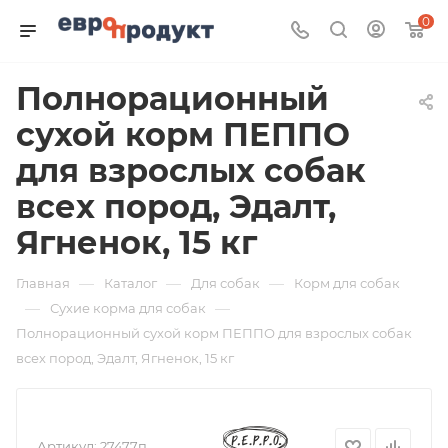
0
Полнорационный
сухой корм ПЕППО
для взрослых собак
всех пород, Эдалт,
Ягненок, 15 кг
—
—
—
Главная
Каталог
Для собак
Корм для собак
—
—
Сухие корма для собак
Полнорационный сухой корм ПЕППО для взрослых собак
всех пород, Эдалт, Ягненок, 15 кг
Артикул:
27477п