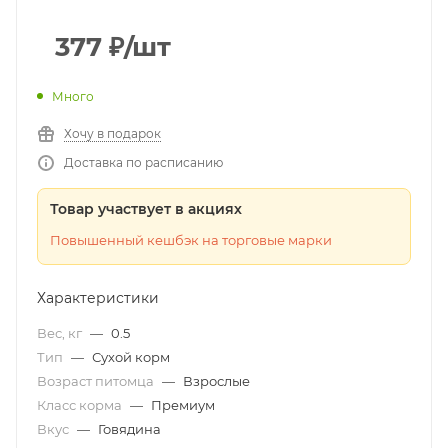
377
₽
/шт
Много
Хочу в подарок
Доставка по расписанию
Товар участвует в акциях
Повышенный кешбэк на торговые марки
Характеристики
Вес, кг
—
0.5
Тип
—
Сухой корм
Возраст питомца
—
Взрослые
Класс корма
—
Премиум
Вкус
—
Говядина