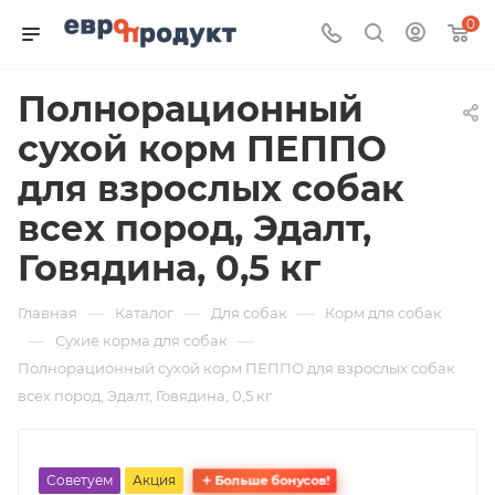
0
Полнорационный
сухой корм ПЕППО
для взрослых собак
всех пород, Эдалт,
Говядина, 0,5 кг
—
—
—
Главная
Каталог
Для собак
Корм для собак
—
—
Сухие корма для собак
Полнорационный сухой корм ПЕППО для взрослых собак
всех пород, Эдалт, Говядина, 0,5 кг
Советуем
Акция
Больше бонусов!