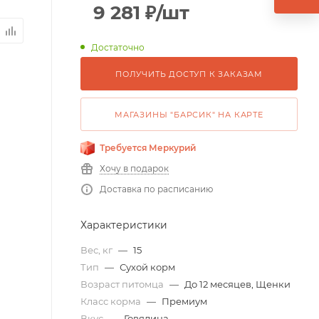
9 281
₽
/шт
Достаточно
ПОЛУЧИТЬ ДОСТУП К ЗАКАЗАМ
МАГАЗИНЫ "БАРСИК" НА КАРТЕ
Требуется Меркурий
Хочу в подарок
Доставка по расписанию
Характеристики
Вес, кг
—
15
Тип
—
Сухой корм
Возраст питомца
—
До 12 месяцев, Щенки
Класс корма
—
Премиум
Вкус
—
Говядина