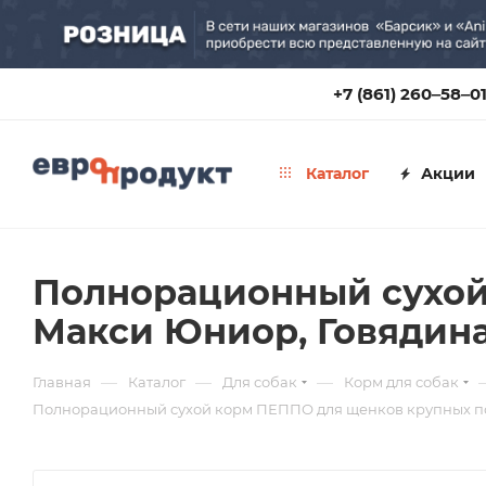
+7 (861) 260‒58‒0
Каталог
Акции
Полнорационный сухой
Макси Юниор, Говядина,
—
—
—
Главная
Каталог
Для собак
Корм для собак
Полнорационный сухой корм ПЕППО для щенков крупных пор