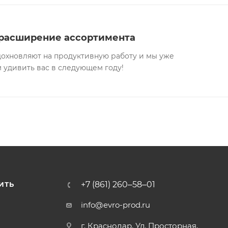
 расширение ассортимента
дохновляют на продуктивную работу и мы уже
м удивить вас в следующем году!
+7 (861) 260‒58‒01
ИТЬ
info@evro-prod.ru
г. Краснодар, ​Ул. Просторная,