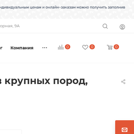
торная, 9А
0
0
0
г
Компания
 крупных пород,