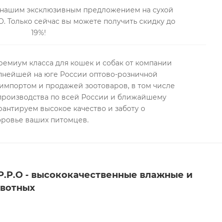
тракт розмарина.
я нашим эксклюзивным предложением на сухой
.О. Только сейчас вы можете получить скидку до
 – 3%, зола – 8%, кальций – 1,5%, фосфор – 1%, калий - 5
19%!
 жирных кислот – 2%, влажность не более 10%.
 корма:
Витамин А - 20000 МЕ, Витамин D3 - 1200 МЕ,
ремиум класса для кошек и собак от компании
 - 10 мг, В5 Пантотеновая кислота - 20 мг, В3 Ниацин -
упнейшей на юге России оптово-розничной
мпортом и продажей зоотоваров, в том числе
мг, В7 Биотин - 0,4 мг, Витамин В12 - 0,06 мг, В4 Холин
 производства по всей России и ближайшему
- 0,7 г, Медь - 11 мг, Железо - 100 мг, Марганец - 5,8 мг,
рантируем высокое качество и заботу о
к - 100 мг, Йод - 2 мг.
оровье ваших питомцев.
ость (100 г):
383 Ккал.
.P.P.O - высококачественные влажные и
ивотных