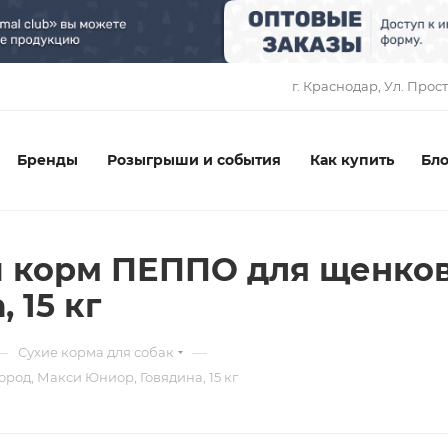
1
г. Краснодар, ​Ул. Прос
Бренды
Розыгрыши и события
Как купить
Бло
 корм ПЕППО для щенков
 15 кг
—
—
Сухие корма для собак
од, Макси Юниор, Говядина, 15 кг