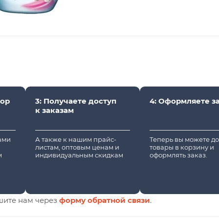
вор
3: Получаете доступ
4: Оформляете з
к заказам
вами
А также к нашим прайс-
Теперь вы можете д
листам, оптовым ценам и
товары в корзину и
м
индивидуальным скидкам
оформлять заказ.
шите нам через
форму обратной связи
.