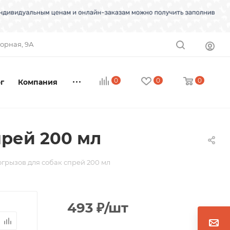
торная, 9А
0
0
0
г
Компания
прей 200 мл
огрызов для собак спрей 200 мл
493
₽
/шт