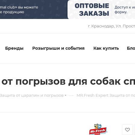
1
г. Краснодар, ​Ул. Прос
Бренды
Розыгрыши и события
Как купить
Бло
 от погрызов для собак с
—
Защита от царапин и погрызов
MR.Fresh Expert Защита от п