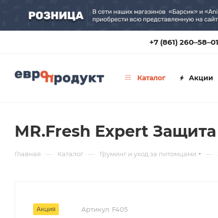
+7 (861) 260‒58‒0
Каталог
Акции
MR.Fresh Expert Защита
—
—
—
Главная
Каталог
Груминг и уход за питомцами
Акция
Артикул:
F405