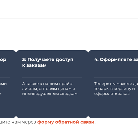
вор
3: Получаете доступ
4: Оформляете з
к заказам
вами
А также к нашим прайс-
Теперь вы можете д
листам, оптовым ценам и
товары в корзину и
м
индивидуальным скидкам
оформлять заказ.
шите нам через
форму обратной связи
.