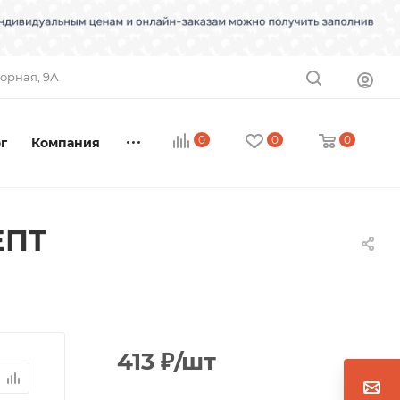
торная, 9А
0
0
0
г
Компания
ЕПТ
413
₽
/шт