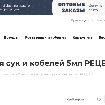
1
г. Краснодар, ​Ул. Прос
Бренды
Розыгрыши и события
Как купить
Бло
я сук и кобелей 5мл РЕЦ
—
ы
СексКонтроль капли для сук и кобелей 5мл РЕЦЕПТ