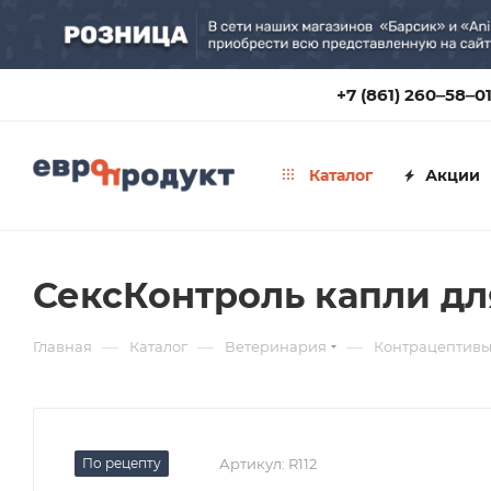
+7 (861) 260‒58‒0
Каталог
Акции
СексКонтроль капли дл
—
—
—
Главная
Каталог
Ветеринария
Контрацептив
По рецепту
Артикул:
R112