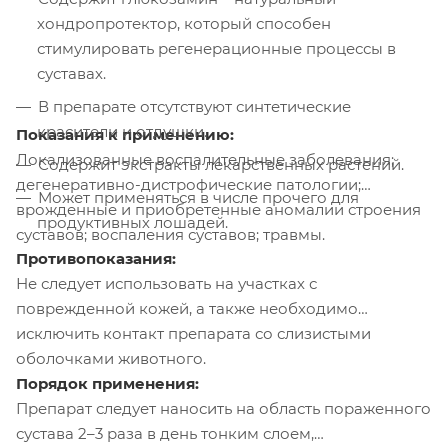
хондропротектор, который способен
стимулировать регенерационные процессы в
суставах.
В препарате отсутствуют синтетические
красители и отдушки.
Показания к применению:
Локализованные воспалительные заболевания;
Содержит экстракты лекарственных растений.
дегенеративно-дистрофические патологии;
Может применяться в числе прочего для
врожденные и приобретенные аномалии строения
продуктивных лошадей.
суставов; воспаления суставов; травмы.
Противопоказания:
Не следует использовать на участках с
поврежденной кожей, а также необходимо
исключить контакт препарата со слизистыми
оболочками животного.
Порядок применения:
Препарат следует наносить на область пораженного
сустава 2–3 раза в день тонким слоем,