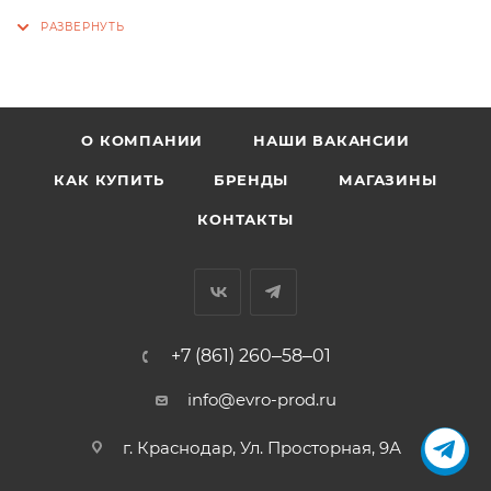
предварительно очистив кожу от загрязнений и
удалив влагу. Крем втирается легкими круговыми
движениями до тех пор, пока препарат полностью
не впитается. После процедуры животному
необходимо обеспечить полный покой на 20–30
О КОМПАНИИ
НАШИ ВАКАНСИИ
минут.
КАК КУПИТЬ
БРЕНДЫ
МАГАЗИНЫ
КОНТАКТЫ
+7 (861) 260‒58‒01
info@evro-prod.ru
г. Краснодар, ​Ул. Просторная, 9А