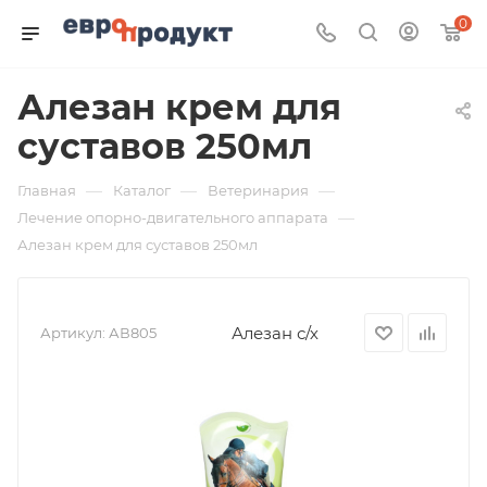
0
Алезан крем для
суставов 250мл
—
—
—
Главная
Каталог
Ветеринария
—
Лечение опорно-двигательного аппарата
Алезан крем для суставов 250мл
Алезан с/х
Артикул:
АВ805