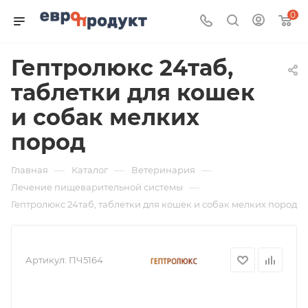
0
Гептролюкс 24таб,
таблетки для кошек
и собак мелких
пород
—
—
—
Главная
Каталог
Ветеринария
—
Лечение пищеварительной системы
Гептролюкс 24таб, таблетки для кошек и собак мелких пород
Артикул:
ПЧ5164