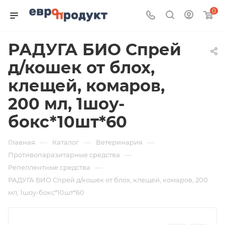
0
РАДУГА БИО Спрей
д/кошек от блох,
клещей, комаров,
200 мл, 1шоу-
бокс*10шт*60
—
—
—
Главная
Каталог
Ветеринария
—
Противопаразитарные средства
—
Репеллентные средства
РАДУГА БИО Спрей д/кошек от блох, клещей, комаров, 200
мл, 1шоу-бокс*10шт*60