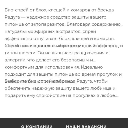
Био-спрей от блох, клещей и комаров от бренда
Радуга — надежное средство защиты вашего
питомца от эктопаразитов. Благодаря содержанию
натуральных эфирных экстрактов, спрей
эффективно отпугивает блох, клещей и комаров,
Спрей легко наносится и подходит для всех пород и
обеспечивая длительный репеллентный эффект.
типов шерсти. Он не вызывает раздражения и
аллергии, что делает его безопасным и
комфортным для использования. Идеально
подходит для защиты питомца во время прогулок и
Выберите био-спрей от бренда Радуга, чтобы
в сезон активности насекомых.
обеспечить надежную защиту вашего любимца и
подарить ему спокойствие на прогулках в любое
время года.
О КОМПАНИИ
НАШИ ВАКАНСИИ