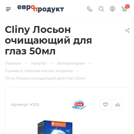
0
Cliny Лосьон
очищающий для
глаз 50мл
—
—
—
Главная
Каталог
Ветеринария
—
Ушные и глазные капли, лосьоны
Cliny Лосьон очищающий для глаз 50мл
Артикул:
K105