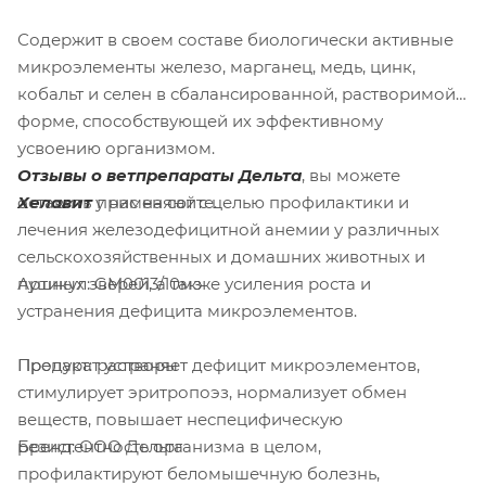
Содержит в своем составе биологически активные
микроэлементы железо, марганец, медь, цинк,
кобальт и селен в сбалансированной, растворимой
форме, способствующей их эффективному
усвоению организмом.
Отзывы о ветпрепараты Дельта
, вы можете
оставить у нас на сайте.
Хелавит
применяют с целью профилактики и
лечения железодефицитной анемии у различных
сельскохозяйственных и домашних животных и
Артикул: GM0013/10мз
пушных зверей, а также усиления роста и
устранения дефицита микроэлементов.
Продукт: растворы
Препарат устраняет дефицит микроэлементов,
стимулирует эритропоэз, нормализует обмен
веществ, повышает неспецифическую
Бренд: ООО Дельта
резистентность организма в целом,
профилактируют беломышечную болезнь,