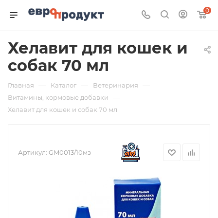
0
Хелавит для кошек и
собак 70 мл
—
—
—
Главная
Каталог
Ветеринария
—
Витамины, кормовые добавки
Хелавит для кошек и собак 70 мл
Артикул:
GM0013/10мз