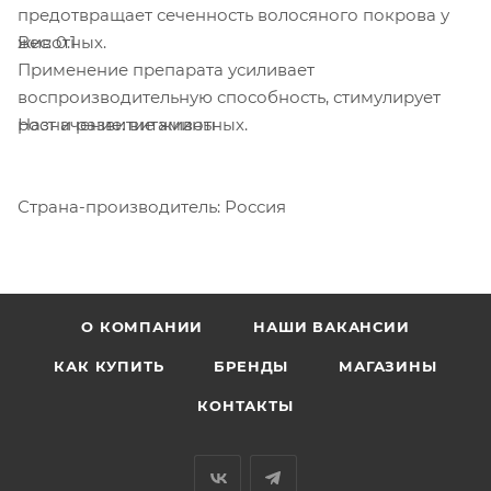
предотвращает сеченность волосяного покрова у
Вес: 0.1
животных.
Применение препарата усиливает
воспроизводительную способность, стимулирует
Назначение: витамины
рост и развитие животных.
Страна-производитель: Россия
О КОМПАНИИ
НАШИ ВАКАНСИИ
КАК КУПИТЬ
БРЕНДЫ
МАГАЗИНЫ
КОНТАКТЫ