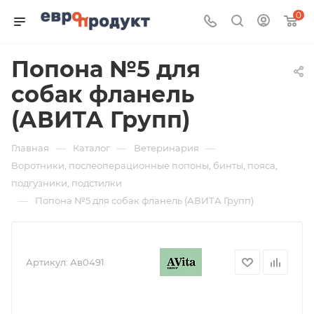
0
Попона №5 для
собак фланель
(АВИТА Групп)
—
—
—
Главная
Каталог
Ветеринария
Воротники, послеоперационные попоны, бинты, пояса,
подгузники, подстилки
—
Попона №5 для собак фланель (АВИТА Групп)
Артикул:
Ав0491