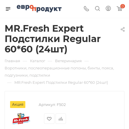
0
MR.Fresh Expert
Подстилки Regular
60*60 (24шт)
—
—
—
Главная
Каталог
Ветеринария
Воротники, послеоперационные попоны, бинты, пояса,
подгузники, подстилки
—
MR.Fresh Expert Подстилки Regular 60*60 (24шт)
Акция
Артикул:
F502