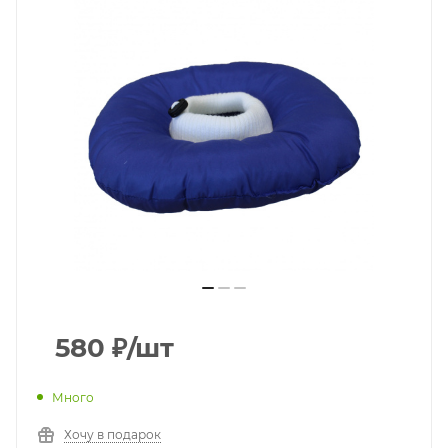
580
₽
/шт
Много
Хочу в подарок