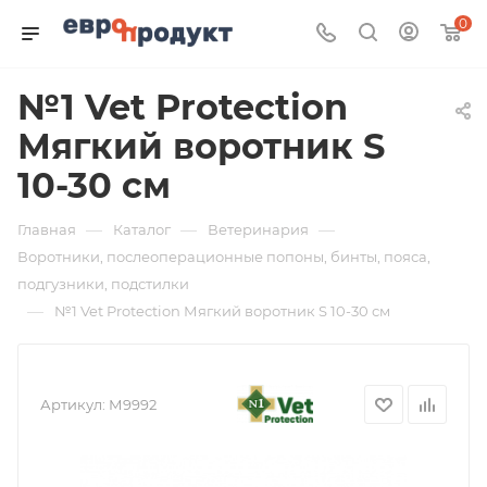
0
№1 Vet Protection
Мягкий воротник S
10-30 см
—
—
—
Главная
Каталог
Ветеринария
Воротники, послеоперационные попоны, бинты, пояса,
подгузники, подстилки
—
№1 Vet Protection Мягкий воротник S 10-30 см
Артикул:
М9992