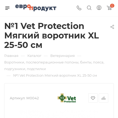
0
№1 Vet Protection
Мягкий воротник XL
25-50 см
—
—
—
Главная
Каталог
Ветеринария
Воротники, послеоперационные попоны, бинты, пояса,
подгузники, подстилки
—
№1 Vet Protection Мягкий воротник XL 25-50 см
Артикул:
М0042