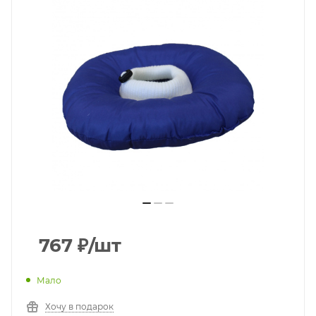
767
₽
/шт
Мало
Хочу в подарок