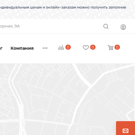
торная, 9А
0
0
0
г
Компания