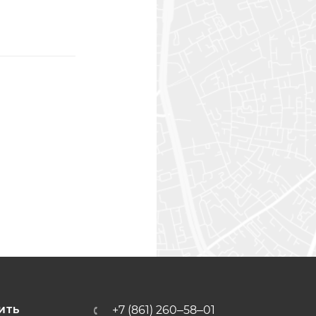
+7 (861) 260‒58‒01
ИТЬ