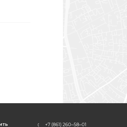
+7 (861) 260‒58‒01
ИТЬ