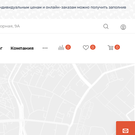
торная, 9А
0
0
0
г
Компания