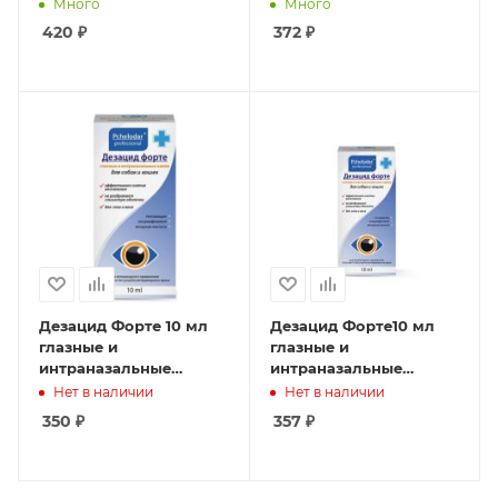
РЕЦЕПТ new
заболеваний РЕЦЕПТ
Много
Много
420
₽
372
₽
Дезацид Форте 10 мл
Дезацид Форте10 мл
глазные и
глазные и
интраназальные
интраназальные
РЕЦЕПТ *
РЕЦЕПТ
Нет в наличии
Нет в наличии
350
₽
357
₽