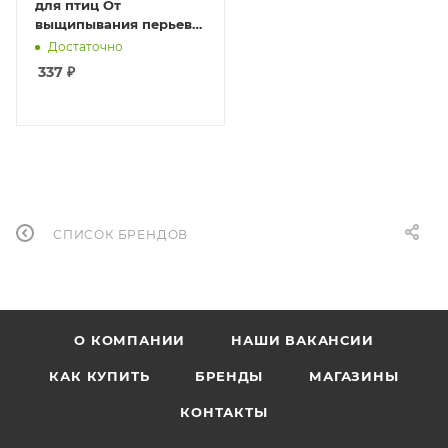
для птиц От
выщипывания перьев
самими птицами 180
Достаточно
мл
337
₽
СПИСОК БРЕНДОВ
О КОМПАНИИ
НАШИ ВАКАНСИИ
КАК КУПИТЬ
БРЕНДЫ
МАГАЗИНЫ
КОНТАКТЫ