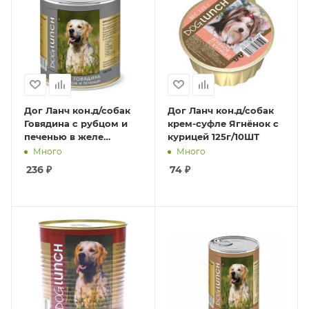
Дог Ланч кон.д/собак
Дог Ланч кон.д/собак
Говядина с рубцом и
крем-суфле Ягнёнок с
печенью в желе
курицей 125г/10ШТ
750г/12шт
Много
Много
236
₽
74
₽