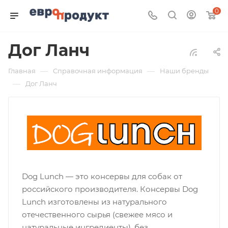
0
Дог Ланч
—
—
Главная
Справочная информация
Наши бренды
—
Дог Ланч
Dog Lunch — это консервы для собак от
российского производителя. Консервы Dog
Lunch изготовлены из натурального
отечественного сырья (свежее мясо и
натуральные ингредиенты), без