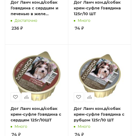
Дог Ланч кон.д/собак
Дог Ланч кон.д/собак
Говядина с сердцем и
крем-суфле Говядина
печенью в желе
125г/10 ШТ
750г/12шт
Достаточно
Много
236
₽
74
₽
Дог Ланч кон.д/собак
Дог Ланч кон.д/собак
крем-суфле Говядина с
крем-суфле Говядина с
сердцем 125г/10ШТ
рубцом 125г/10 ШТ
Много
Много
74
₽
74
₽