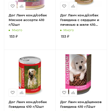
Дог Ланч кон.д/собак
Дог Ланч кон.д/собак
Мясное ассорти 410
Говядина с сердцем и
г/12шт
печенью в желе 410
г/12шт
Много
Много
153
₽
153
₽
Дог Ланч кон.д/собак
Дог Ланч кон.д/щенков
Говядина 410 г/12шт
Говядина 410 г/12шт