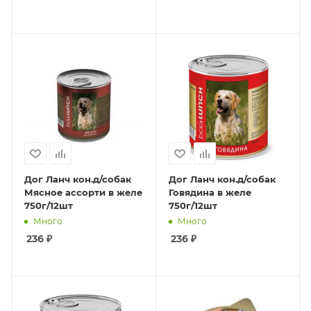
Дог Ланч кон.д/собак
Дог Ланч кон.д/собак
Мясное ассорти в желе
Говядина в желе
750г/12шт
750г/12шт
Много
Много
236
₽
236
₽