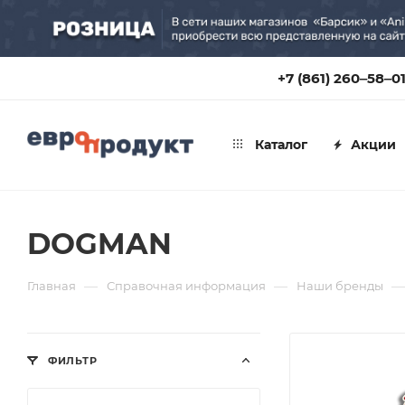
+7 (861) 260‒58‒0
Каталог
Акции
DOGMAN
—
—
—
Главная
Справочная информация
Наши бренды
ФИЛЬТР