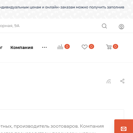
торная, 9А
0
0
0
г
Компания
ных, производитель зоотоваров. Компания