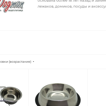
основана более 18 лет назад и зани
лежаков, домиков, посуды и аксессу
овки (возрастание)