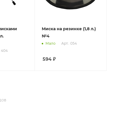
мисками
Миска на резинке (1,8 л.)
л.
№4
Арт.: 054
Мало
: 404
594
₽
ДОВ