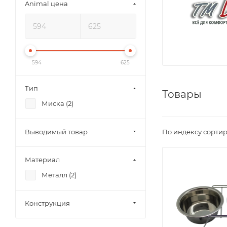
Animal цена
594
625
Тип
Товары
Миска (
2
)
По индексу сортир
Выводимый товар
Материал
Металл (
2
)
Конструкция